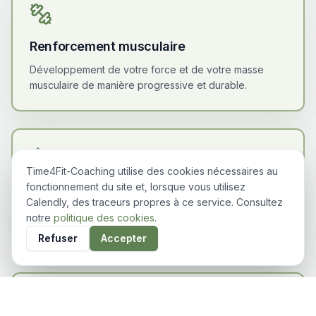
Renforcement musculaire
Développement de votre force et de votre masse
musculaire de manière progressive et durable.
Time4Fit-Coaching utilise des cookies nécessaires au
fonctionnement du site et, lorsque vous utilisez
Mobilité et souplesse
Calendly, des traceurs propres à ce service. Consultez
Intégration d'exercices de mobilité pour améliorer vos
notre
politique des cookies
.
amplitudes et prévenir les douleurs.
Refuser
Accepter